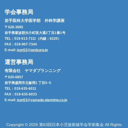
学会事務局
岩手医科大学医学部 外科学講座
〒028-3695
岩手県紫波郡矢巾町医大通2丁目1番1号
TEL：019-613-7111（内線：6220）
FAX：019-907-7344
E-mail:
jspr63@pedsurg.jp
運営事務局
有限会社 ヤマダプランニング
〒020-0857
岩手県盛岡市北飯岡1 丁目5−5
TEL：019-635-6011
FAX：019-635-6033
E-mail:
jspr63@yamada-planning.co.jp
Copyright © 2026 第63回日本小児放射線学会学術集会 All Rights